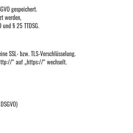
SGVO gespeichert.
zt werden,
VO und § 25 TTDSG.
eine SSL- bzw. TLS-Verschlüsselung.
tp://“ auf „https://“ wechselt.
5 DSGVO)